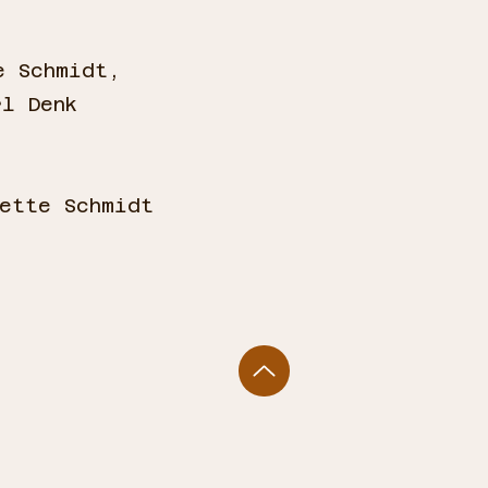
,
e Schmidt,
rl Denk
ette Schmidt