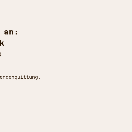
 an:
k
3
endenquittung.