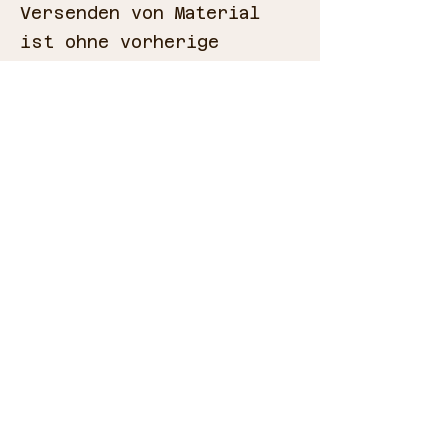
Versenden von Material
ist ohne vorherige
schriftliche Zustimmung
unzulässig und kann eine
Verletzung von Urheber-,
Marken- oder sonstigen
Eigentumsrechten
darstellen und zivil- und
strafrechtliche
Konsequenzen nach sich
ziehen. Dies gilt auch
für das Versenden oder
Speichern von
Informationen auf diesen
Internetseiten, welche